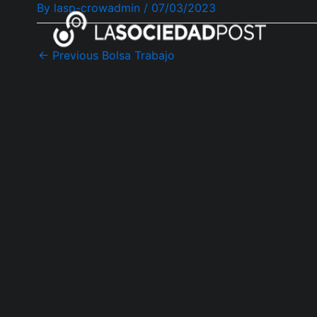
By
lasp-crowadmin
/
07/03/2023
Skip
Post
to
navigation
content
←
Previous Bolsa Trabajo