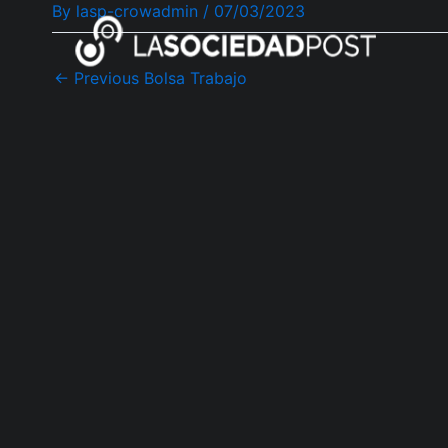
By
lasp-crowadmin
/
07/03/2023
Skip
Post
to
navigation
content
←
Previous Bolsa Trabajo