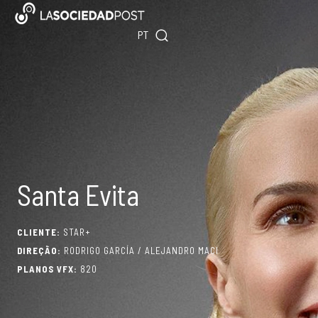
Skip
ES
to
PT
EN
content
Santa Evita
CLIENTE:
STAR+
DIREÇÃO:
RODRIGO GARCÍA / ALEJANDRO MACI
PLANOS VFX:
820