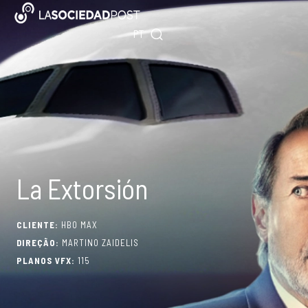
Skip
ES
to
PT
EN
content
La Extorsión
CLIENTE:
HBO MAX
DIREÇÃO:
MARTINO ZAIDELIS
PLANOS VFX:
115