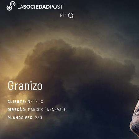
Skip
ES
to
PT
EN
content
Granizo
CLIENTE:
NETFLIX
DIREÇÃO:
MARCOS CARNEVALE
PLANOS VFX:
230