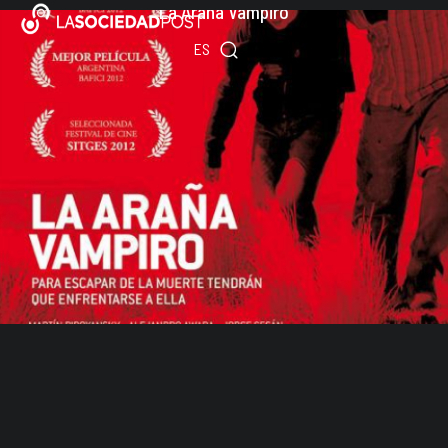
La Araña Vampiro
Ir
EN
al
ES
PT
contenido