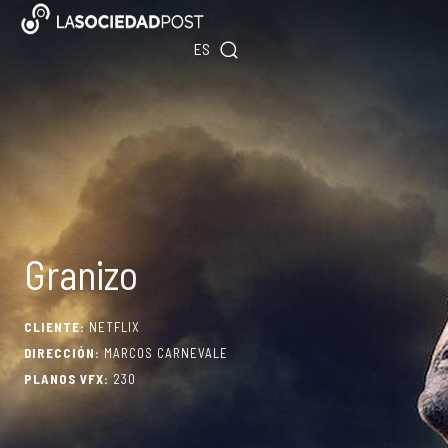
Ir
EN
al
ES
PT
contenido
Granizo
CLIENTE:
NETFLIX
DIRECCIÓN:
MARCOS CARNEVALE
PLANOS VFX:
230