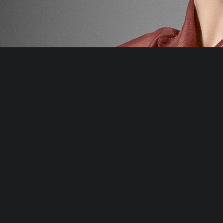
C.H.U.E.C.O.
DISNEY+