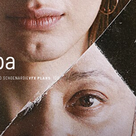
pa
IO SCHOENARDIE
VFX PLANS:
120