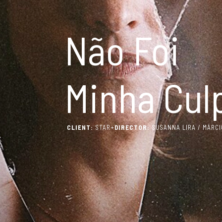
Não Foi
Minha Cul
CLIENT:
STAR+
DIRECTOR:
SUSANNA LIRA / MÁRC