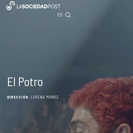
Ir
EN
al
ES
PT
contenido
El Potro
DIRECCIÓN:
LORENA MUÑOZ