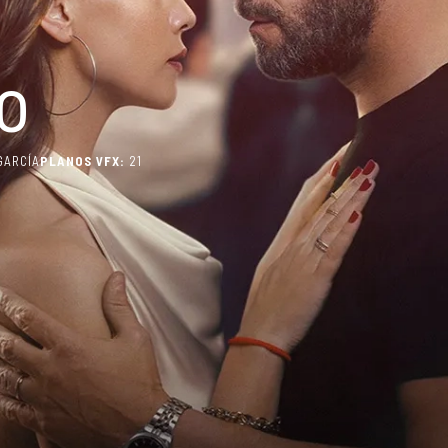
jo
GARCÍA
PLANOS VFX:
21