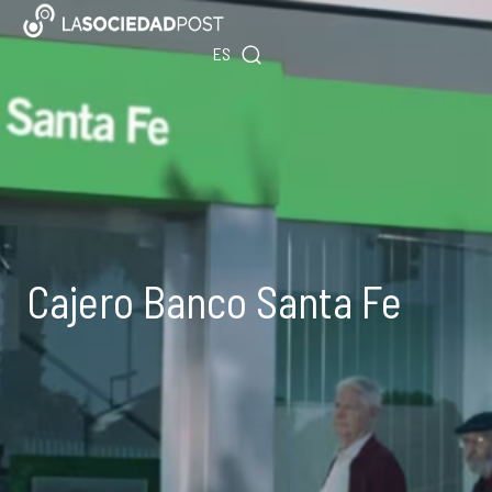
Ir
EN
al
ES
PT
contenido
Cajero Banco Santa Fe