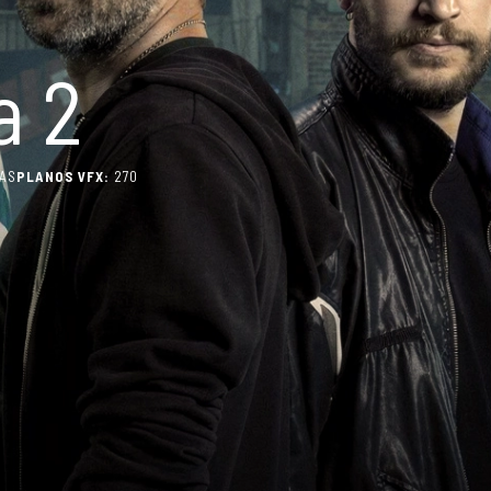
a 2
AS
PLANOS VFX:
270